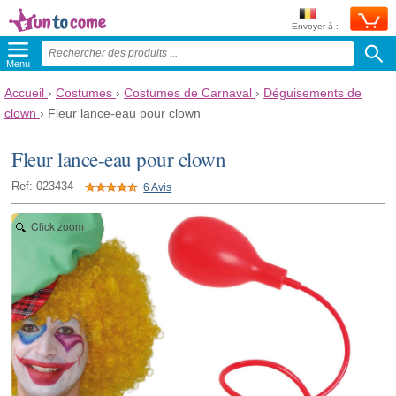
Envoyer à :
Menu
Accueil
›
Costumes
›
Costumes de Carnaval
›
Déguisements de
clown
›
Fleur lance-eau pour clown
Fleur lance-eau pour clown
Ref: 023434
6 Avis
Click zoom