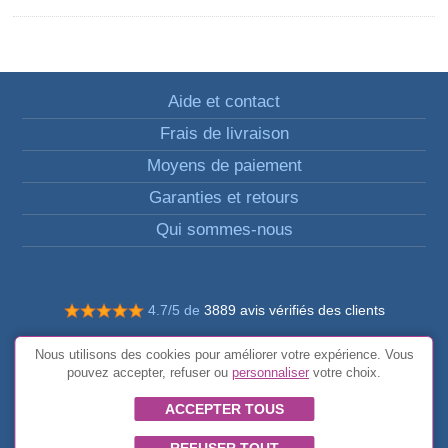
Aide et contact
Frais de livraison
Moyens de paiement
Garanties et retours
Qui sommes-nous
4.7/5 de
3889 avis vérifiés des clients
© Tous droits réservés FunToCome
Nous utilisons des cookies pour améliorer votre expérience. Vous
Conditions générales
pouvez accepter, refuser ou
personnaliser
votre choix.
ACCEPTER TOUS