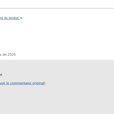
é du produit
s de 2026
t.
voir le commentaire original
)