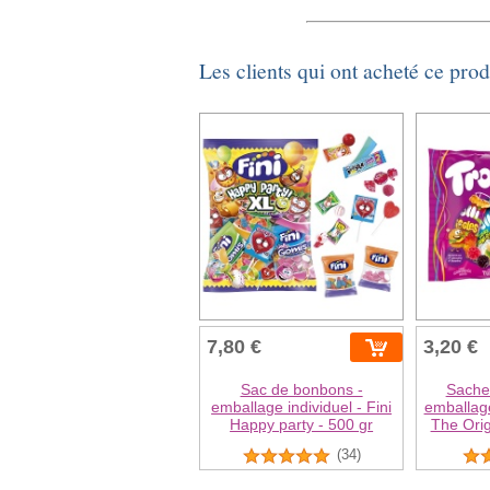
Les clients qui ont acheté ce pro
7,80 €
3,20 €
Sac de bonbons -
Sache
emballage individuel - Fini
emballage 
Happy party - 500 gr
The Orig
(34)