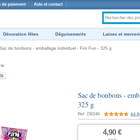
 de paiement
Aide et contact
Décoration fêtes
Déguisements
Laines et merceri
Sac de bonbons - emballage individuel - Fini Fun - 325 g
rie
ÉS
Sac de bonbons - embal
325 g
64 A
Ref: 230240
4,90 €