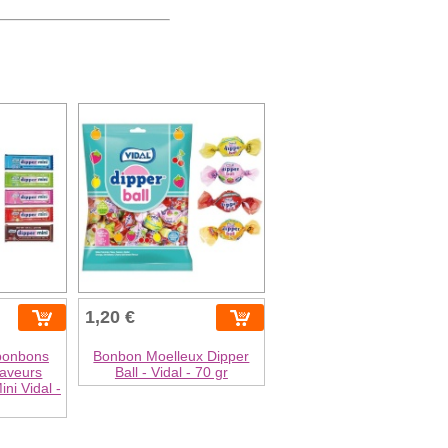
1,20 €
 bonbons
Bonbon Moelleux Dipper
saveurs
Ball - Vidal - 70 gr
ini Vidal -