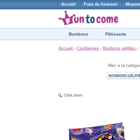
Accueil
Frais de livraison
Moyens
Bonbons
Pâtisserie
Accueil
›
Confiseries
›
Bonbons gélifiés
›
Aller à la catégo
BONBONS GÉLIFI
Click zoom