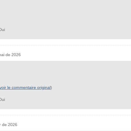
ui
ai de 2026
voir le commentaire original
)
ui
r de 2026