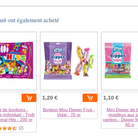
duit ont également acheté
1,20 €
1,10 €
t de bonbons -
Bonbon Mou Dipper Fruit -
Mini Dipper de
individuel - Trolli
Vidal - 70 gr
moelleux aux 
inal Hits - 200 gr
variées - Dipper M
60 g
(2)