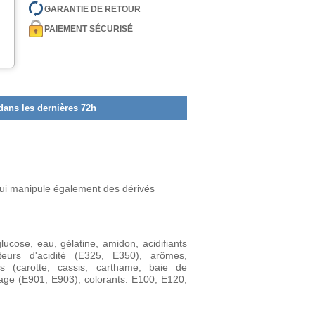
GARANTIE DE RETOUR
PAIEMENT SÉCURISÉ
dans les dernières 72h
qui manipule également des dérivés
lucose, eau, gélatine, amidon, acidifiants
eurs d'acidité (E325, E350), arômes,
s (carotte, cassis, carthame, baie de
çage (E901, E903), colorants: E100, E120,