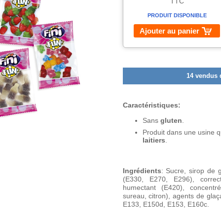
TTC
PRODUIT DISPONIBLE
Ajouter au panier
14 vendus 
Caractéristiques:
Sans
gluten
.
Produit dans une usine 
laitiers
.
Ingrédients
: Sucre, sirop de g
(E330, E270, E296), correct
humectant (E420), concentré
sureau, citron), agents de gla
E133, E150d, E153, E160c.