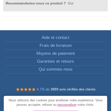
Recommanderiez-vous ce produit ?
Oui
Aide et contact
Frais de livraison
Moyens de paiement
Garanties et retours
Qui sommes-nous
4.7/5 de
3889 avis vérifiés des clients
© Tous droits réservés FunToCome
Nous utilisons des cookies pour améliorer votre expérience. Vous
Conditions générales
pouvez accepter, refuser ou
personnaliser
votre choix.