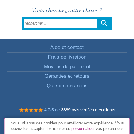
Vous cherchez autre chose ?
Aide et contact
Frais de livraison
Moyens de paiement
Garanties et retours
Qui sommes-nous
4.7/5 de
3889 avis vérifiés des clients
© Tous droits réservés FunToCome
Nous utilisons des cookies pour améliorer votre expérience. Vous
Conditions générales
pouvez les accepter, les refuser ou
personnaliser
vos préférences.