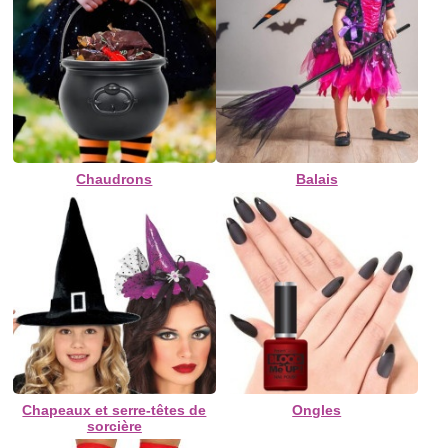
Chaudrons
Balais
Chapeaux et serre-têtes de
Ongles
sorcière