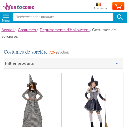
Envoyer à :
Menu
Accueil
›
Costumes
›
Déguisements d'Halloween
›
Costumes de
sorcières
Costumes de sorcière
129
produits
Filtrer produits