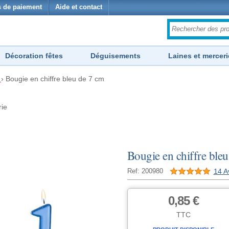
 de paiement
Aide et contact
Décoration fêtes
Déguisements
Laines et merceri
›
Bougie en chiffre bleu de 7 cm
rie
Bougie en chiffre ble
14 A
Ref: 200980
0,85 €
TTC