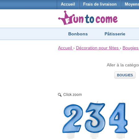
Accueil
Frais de livraison
Moyens
Bonbons
Pâtisserie
Accueil
›
Décoration pour fêtes
›
Bougies
Aller à la catégo
BOUGIES
Click zoom