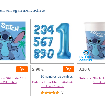
duit ont également acheté
T
PRODUIT
L
OFFICIEL
2,90 €
3,10 €
10 numéros disponibles
s de Stitch de 16,5
Gobelets Stitch d
- 20 unités
8 unités
Ballon chiffre bleu métallisé
de 1 m - 1 unité
(3)