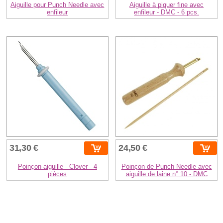
Aiguille pour Punch Needle avec
Aiguille à piquer fine avec
enfileur
enfileur - DMC - 6 pcs.
31,30 €
24,50 €
Poinçon aiguille - Clover - 4
Poinçon de Punch Needle avec
pièces
aiguille de laine n° 10 - DMC