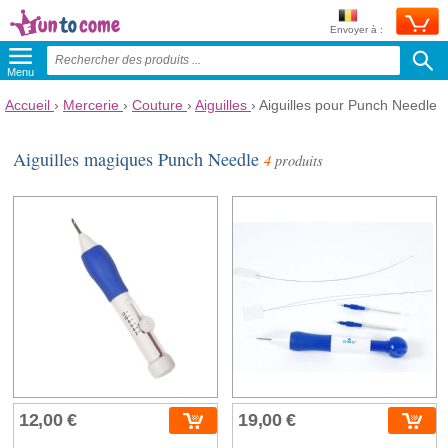
Envoyer à :
Menu
Accueil
›
Mercerie
›
Couture
›
Aiguilles
›
Aiguilles pour Punch Needle
Aiguilles magiques Punch Needle
4
produits
12,00 €
19,00 €